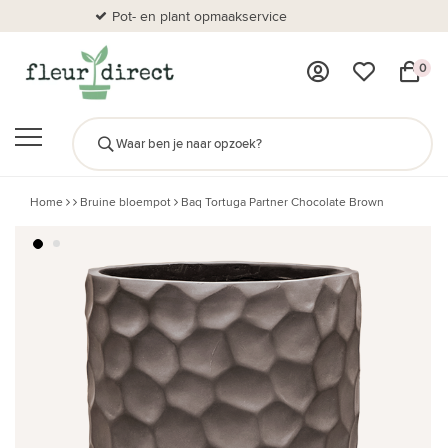
Pot- en plant opmaakservice
Al
0
Home
Bruine bloempot
Baq Tortuga Partner Chocolate Brown