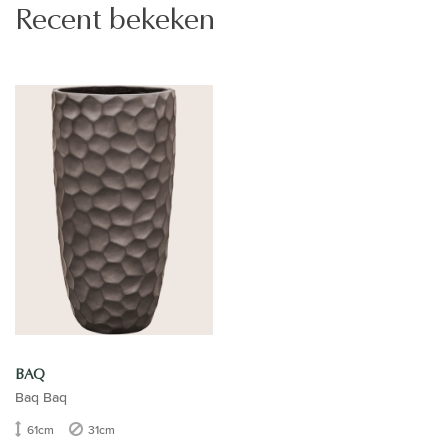
Recent bekeken
BAQ
Baq Baq
61cm
31cm