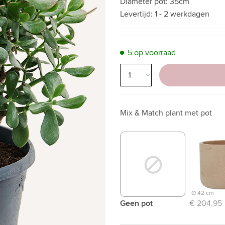
Diameter pot:
35cm
Levertijd:
1 - 2 werkdagen
5 op voorraad
Mix & Match plant met pot
Ø 42 cm
Geen pot
€ 204,95