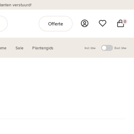
anten verstuurd!
0
Offerte
ome
Sale
Plantengids
Incl. btw
Excl. btw