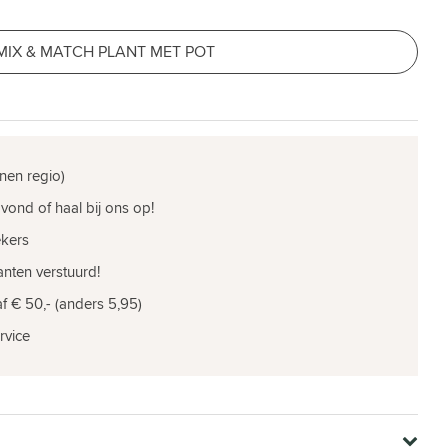
MIX & MATCH PLANT MET POT
nen regio)
vond of haal bij ons op!
ekers
nten verstuurd!
f € 50,- (anders 5,95)
rvice