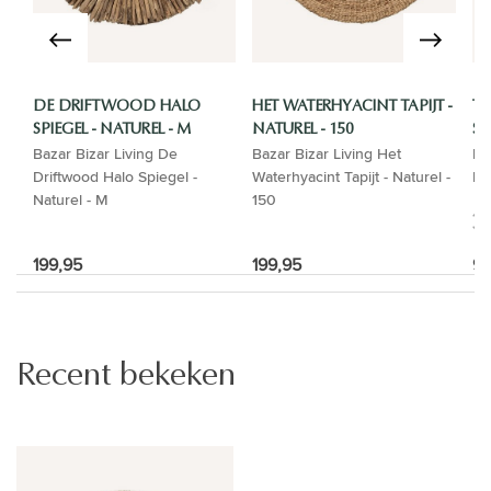
DE DRIFTWOOD HALO
HET WATERHYACINT TAPIJT -
TH
SPIEGEL - NATUREL - M
NATUREL - 150
ST
Bazar Bizar Living De
Bazar Bizar Living Het
Ba
Driftwood Halo Spiegel -
Waterhyacint Tapijt - Naturel -
Di
Naturel - M
150
199,95
199,95
99
Recent bekeken