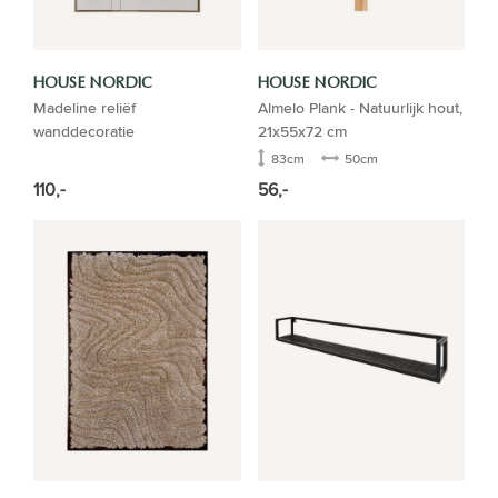
HOUSE NORDIC
HOUSE NORDIC
Madeline reliëf
Almelo Plank - Natuurlijk hout,
wanddecoratie
21x55x72 cm
83cm
50cm
110,-
56,-