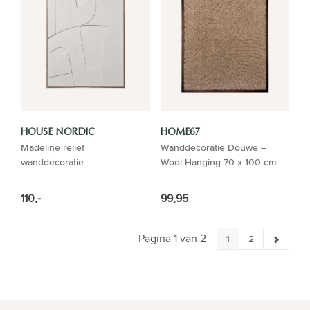
HOUSE NORDIC
HOME67
Madeline reliëf
Wanddecoratie Douwe –
wanddecoratie
Wool Hanging 70 x 100 cm
110,-
99,95
Pagina 1 van 2
1
2