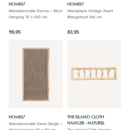
HOME67
HOME67
Wanddecoratie Donna – Wool
Wandplank Vintage Zwart
Hanging 70 x 100 cm
Mangohout 140 cm
119,95
83,95
HOME67
THE ISLAND CLOTH
Wanddecoratie Devin Beige –
HANGER - NATUREL
Wool Hanging 40 x 80 cm
The Island Cloth Hanger -