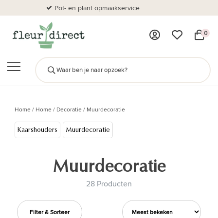
Pot- en plant opmaakservice
Al
0
Home
/
Home
/
Decoratie
/
Muurdecoratie
Kaarshouders
Muurdecoratie
Muurdecoratie
28 Producten
Filter & Sorteer