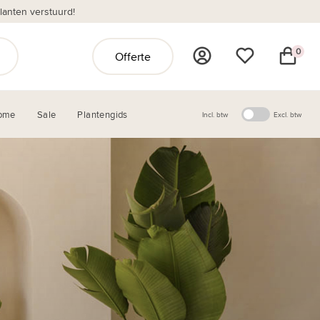
anten verstuurd!
0
Offerte
ome
Sale
Plantengids
Incl. btw
Excl. btw