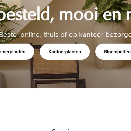
besteld, mooi en 
Bestel online, thuis of op kantoor bezorg
amerplanten
Kantoorplanten
Bloempotten