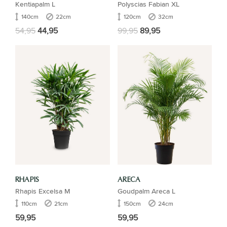
Kentiapalm L
Polyscias Fabian XL
140cm
22cm
120cm
32cm
54,95
44,95
99,95
89,95
RHAPIS
ARECA
Rhapis Excelsa M
Goudpalm Areca L
110cm
21cm
150cm
24cm
59,95
59,95