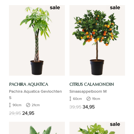
PACHIRA AQUATICA
CITRUS CALAMONDIN
Pachira Aquatica Gevlochten
Sinaasappelboom M
S
60cm
19cm
90cm
21cm
39,95
34,95
29,95
24,95