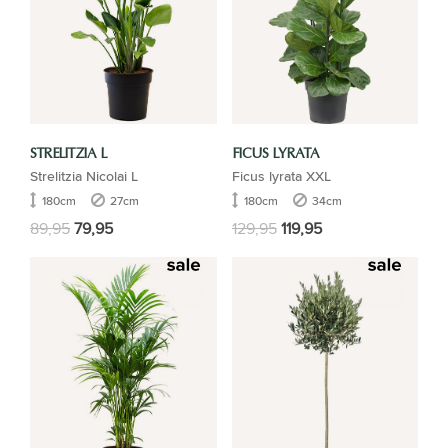
STRELITZIA L
FICUS LYRATA
Strelitzia Nicolai L
Ficus lyrata XXL
180cm
27cm
180cm
34cm
89,95
79,95
129,95
119,95