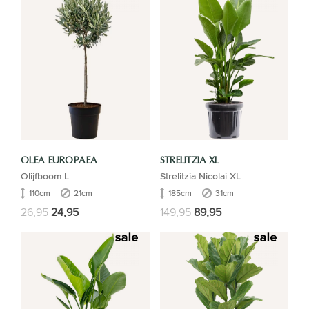
OLEA EUROPAEA
STRELITZIA XL
Olijfboom L
Strelitzia Nicolai XL
110cm
21cm
185cm
31cm
26,95
24,95
149,95
89,95