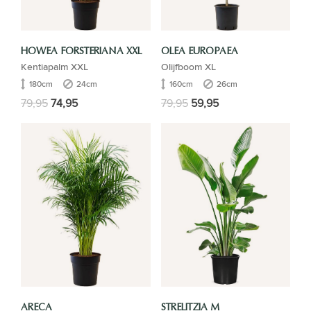
HOWEA FORSTERIANA XXL
OLEA EUROPAEA
Kentiapalm XXL
Olijfboom XL
180cm
24cm
160cm
26cm
79,95
74,95
79,95
59,95
ARECA
STRELITZIA M