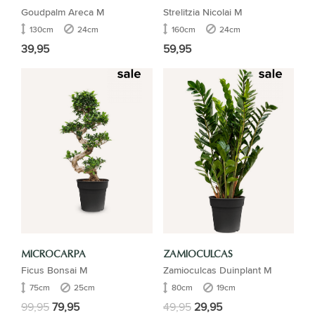
Goudpalm Areca M
Strelitzia Nicolai M
130cm
24cm
160cm
24cm
39,95
59,95
MICROCARPA
ZAMIOCULCAS
Ficus Bonsai M
Zamioculcas Duinplant M
75cm
25cm
80cm
19cm
99,95
79,95
49,95
29,95