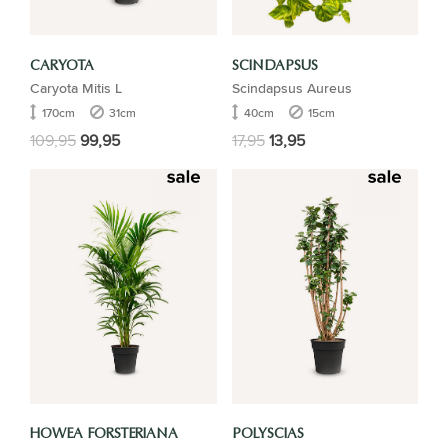
CARYOTA
SCINDAPSUS
Caryota Mitis L
Scindapsus Aureus
170cm
31cm
40cm
15cm
109,95
99,95
17,95
13,95
HOWEA FORSTERIANA
POLYSCIAS