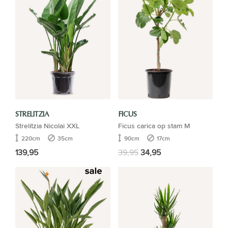
STRELITZIA
FICUS
Strelitzia Nicolai XXL
Ficus carica op stam M
220cm
35cm
90cm
17cm
139,95
39,95
34,95