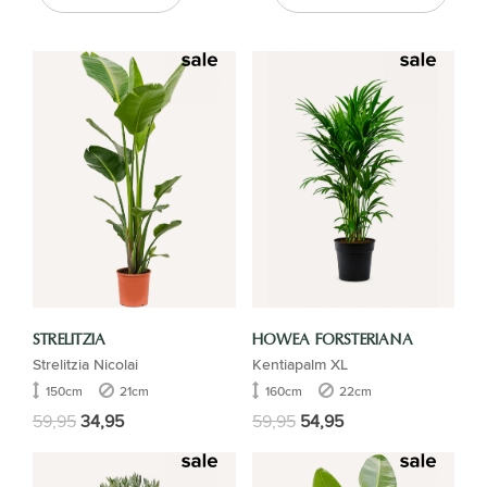
STRELITZIA
HOWEA FORSTERIANA
Strelitzia Nicolai
Kentiapalm XL
150cm
21cm
160cm
22cm
59,95
34,95
59,95
54,95