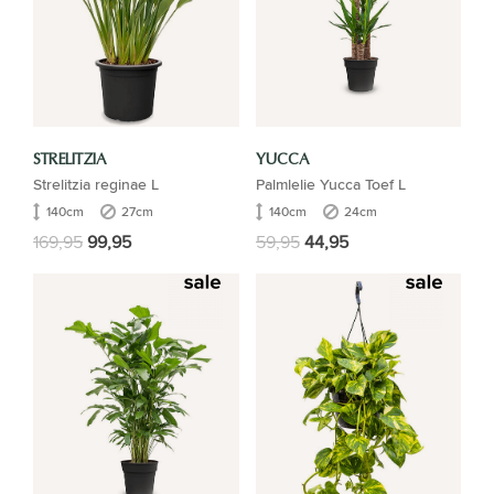
STRELITZIA
YUCCA
Strelitzia reginae L
Palmlelie Yucca Toef L
140cm
27cm
140cm
24cm
169,95
99,95
59,95
44,95