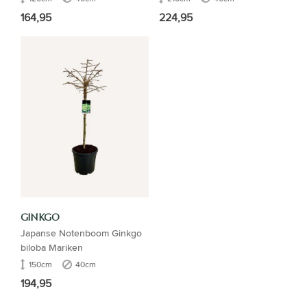
164,95
224,95
GINKGO
Japanse Notenboom Ginkgo
biloba Mariken
150cm
40cm
194,95