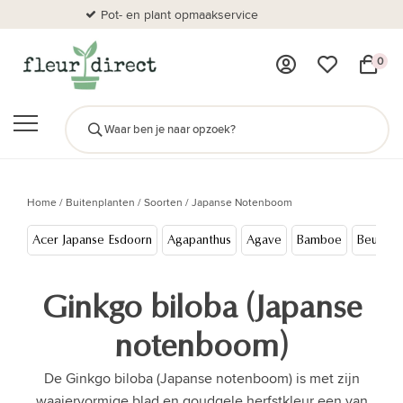
Pot- en plant opmaakservice
Al
0
Home
/
Buitenplanten
/
Soorten
/
Japanse Notenboom
Acer Japanse Esdoorn
Agapanthus
Agave
Bamboe
Beuken
Ginkgo biloba (Japanse
notenboom)
De Ginkgo biloba (Japanse notenboom) is met zijn
waaiervormige blad en goudgele herfstkleur een van