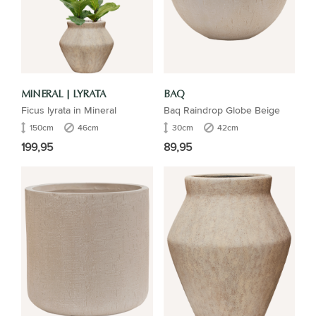
MINERAL | LYRATA
BAQ
Ficus lyrata in Mineral
Baq Raindrop Globe Beige
150cm
46cm
30cm
42cm
199,95
89,95