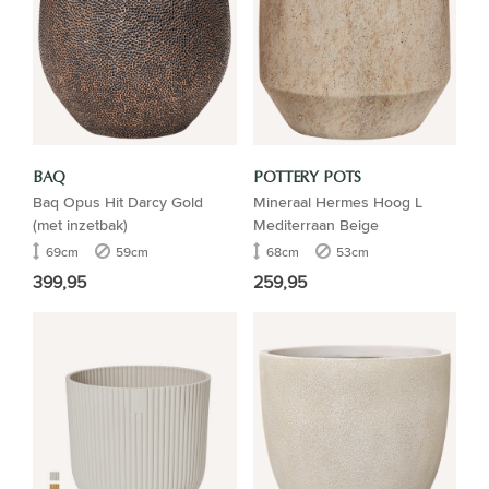
BAQ
POTTERY POTS
Baq Opus Hit Darcy Gold
Mineraal Hermes Hoog L
(met inzetbak)
Mediterraan Beige
69cm
59cm
68cm
53cm
399,95
259,95