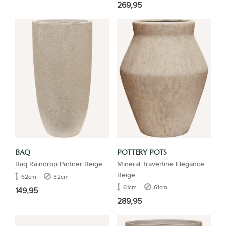
269,95
BAQ
POTTERY POTS
Baq Raindrop Partner Beige
Mineral Travertine Elegance
Beige
62cm
32cm
61cm
61cm
149,95
289,95