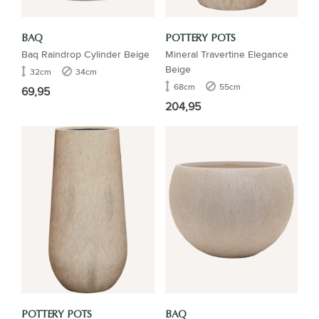
BAQ
POTTERY POTS
Baq Raindrop Cylinder Beige
Mineral Travertine Elegance
Beige
32cm
34cm
68cm
55cm
69,95
204,95
POTTERY POTS
BAQ