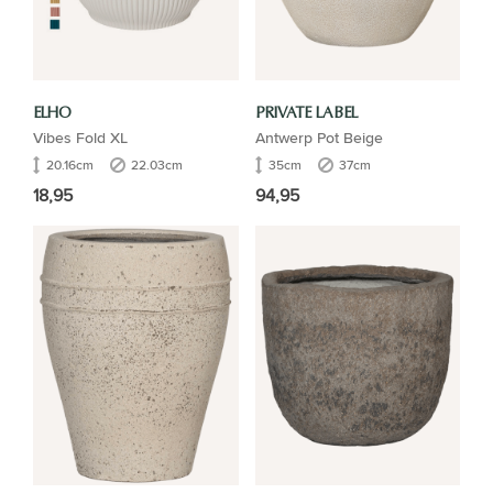
ELHO
PRIVATE LABEL
Vibes Fold XL
Antwerp Pot Beige
20.16cm
22.03cm
35cm
37cm
18,95
94,95