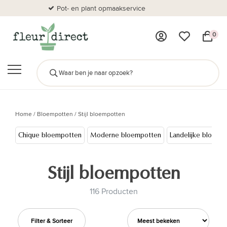
Pot- en plant opmaakservice
Al
0
Home
/
Bloempotten
/
Stijl bloempotten
Chique bloempotten
Moderne bloempotten
Landelijke bloemp
Stijl bloempotten
116 Producten
Filter & Sorteer