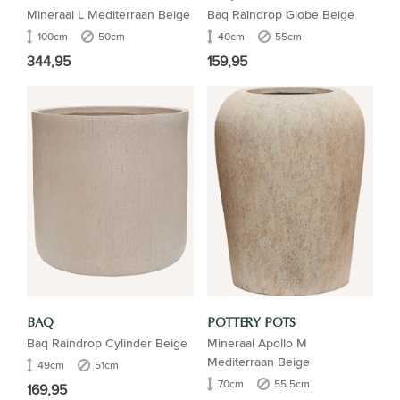
Mineraal L Mediterraan Beige
Baq Raindrop Globe Beige
100cm
50cm
40cm
55cm
344,95
159,95
BAQ
POTTERY POTS
Baq Raindrop Cylinder Beige
Mineraal Apollo M
Mediterraan Beige
49cm
51cm
70cm
55.5cm
169,95