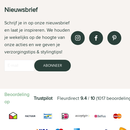
Nieuwsbrief
Schrijf je in op onze nieuwsbrief
en laat je inspireren. We houden
je wekelijks op de hoogte van
onze acties en we geven je
verzorgingstips & stylingtips!
ABONNEER
Beoordeling
Trustpilot
Fleurdirect
9.4
/
10
(
1017
beoordelin
op