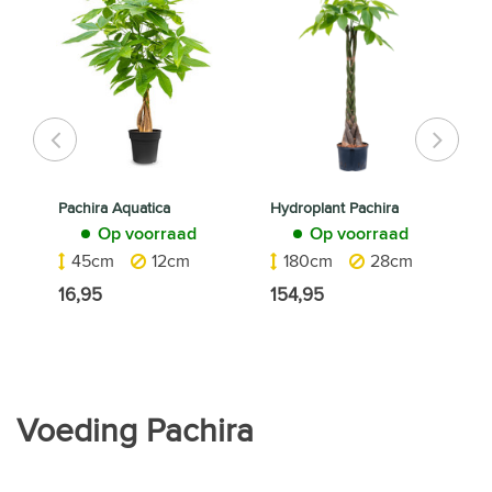
Pachira Aquatica
Hydroplant Pachira
P
Op voorraad
Op voorraad
K
45cm
12cm
180cm
28cm
16,95
154,95
6
Voeding Pachira