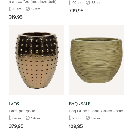
matt coffee (met inzetbak)
92cm
53cm
43cm
60cm
799,95
319,95
LAOS
BAQ - SALE
Laos pot goud L
Baq Dune Globe Green - sale
67cm
54cm
29cm
37cm
379,95
109,95