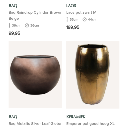
BAQ
LAOS
Baq Raindrop Cylinder Brown
Laos pot zwart M
Beige
55cm
44cm
39cm
36cm
199,95
99,95
BAQ
KERAMIEK
Baq Metallic Silver Leaf Globe
Emperor pot goud hoog XL