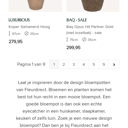
LUXURIOUS
BAQ - SALE
Koper Gehamerd Hoog
Baq Opus Hit Partner Gold
(met inzetbak) - sale
97cm
35cm
75cm
35cm
279,95
299,95
Pagina 1 van 9
1
2
3
4
5
9
Laat je inspireren door de design bloempotten
van Fleurdirect. Bloemen en planten komen het
best tot hun recht in een mooie bloempot. Een
goede bloempot is dan ook een echte
eyecatcher in een huiskamer, slaapkamer,
keuken of zelfs tuin. Zoek je een nieuwe design
bloempot? Dan ben je bij Fleurdirect aan het