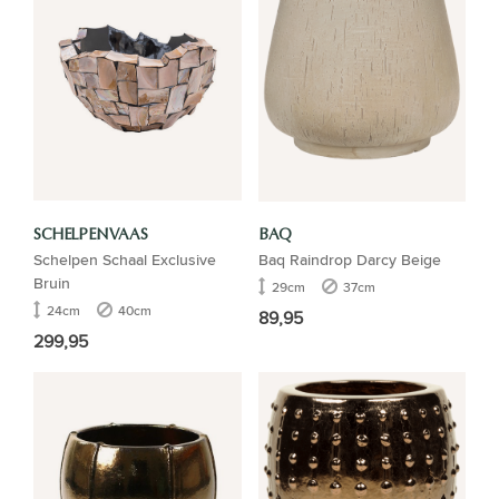
SCHELPENVAAS
BAQ
Schelpen Schaal Exclusive
Baq Raindrop Darcy Beige
Bruin
29cm
37cm
24cm
40cm
89,95
299,95