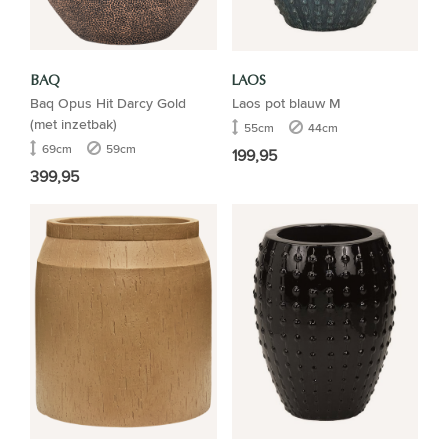
BAQ
LAOS
Baq Opus Hit Darcy Gold
Laos pot blauw M
(met inzetbak)
55cm
44cm
69cm
59cm
199,95
399,95