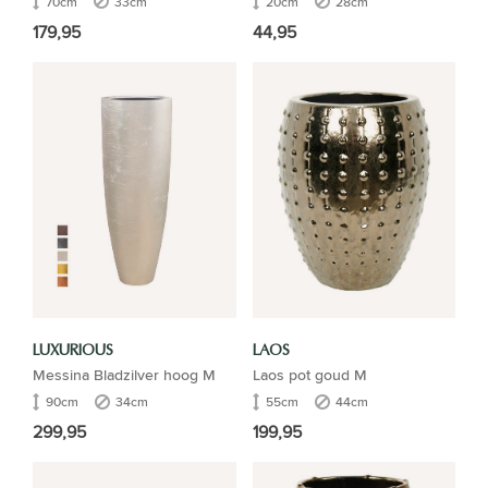
70cm
33cm
20cm
28cm
179,95
44,95
LUXURIOUS
LAOS
Messina Bladzilver hoog M
Laos pot goud M
90cm
34cm
55cm
44cm
299,95
199,95