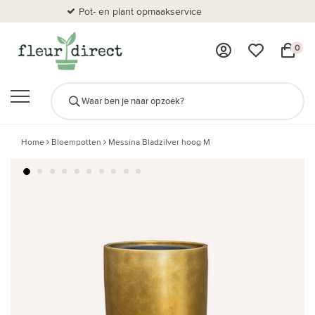
Pot- en plant opmaakservice
Al
0
Home
Bloempotten
Messina Bladzilver hoog M