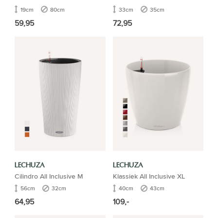
19cm
80cm
33cm
35cm
59,95
72,95
LECHUZA
LECHUZA
Cilindro All Inclusive M
Klassiek All Inclusive XL
56cm
32cm
40cm
43cm
64,95
109,-