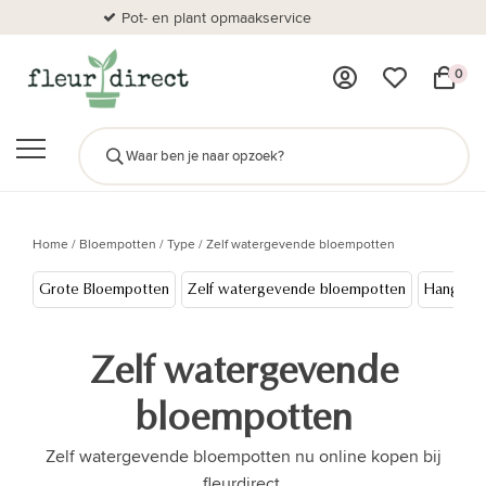
Pot- en plant opmaakservice
Al
0
Home
/
Bloempotten
/
Type
/
Zelf watergevende bloempotten
Grote Bloempotten
Zelf watergevende bloempotten
Hangpot
Zelf watergevende
bloempotten
Zelf watergevende bloempotten nu online kopen bij
fleurdirect.