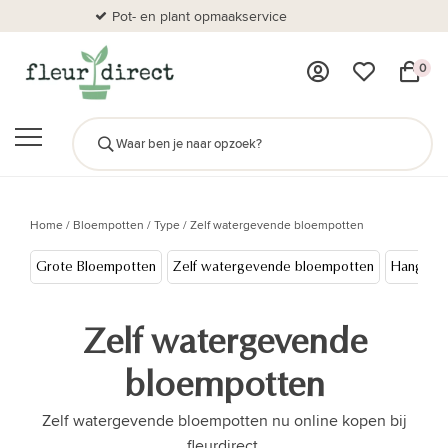
Pot- en plant opmaakservice
Al
0
Home
/
Bloempotten
/
Type
/
Zelf watergevende bloempotten
Grote Bloempotten
Zelf watergevende bloempotten
Hangpot
Zelf watergevende
bloempotten
Zelf watergevende bloempotten nu online kopen bij
fleurdirect.