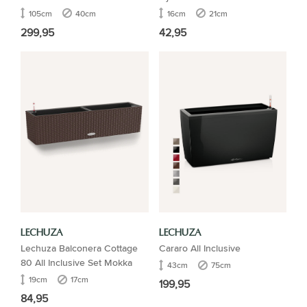
105cm
40cm
16cm
21cm
299,95
42,95
LECHUZA
LECHUZA
Lechuza Balconera Cottage
Cararo All Inclusive
80 All Inclusive Set Mokka
43cm
75cm
19cm
17cm
199,95
84,95