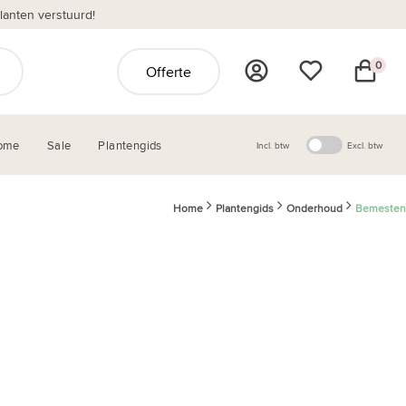
anten verstuurd!
0
Offerte
ome
Sale
Plantengids
Incl. btw
Excl. btw
Home
Plantengids
Onderhoud
Bemesten