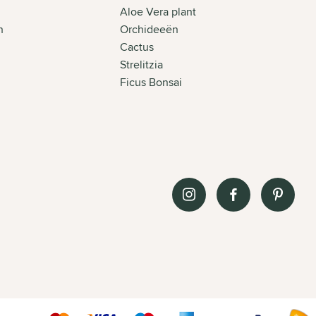
Aloe Vera plant
n
Orchideeën
n
Cactus
Strelitzia
Ficus Bonsai