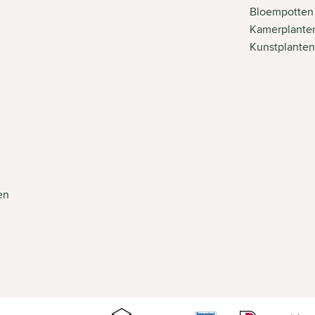
Bloempotten
Kamerplante
Kunstplante
en