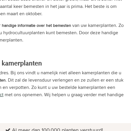
tal keer bemesten in het jaar is prima. Het beste is om
sen maart en oktober.
r
van uw kamerplanten. Zo
handige informatie over het bemesten
 u hydrocultuurplanten kunt bemesten. Door deze handige
merplanten.
an kamerplanten
res. Bij ons vindt u namelijk niet alleen kamerplanten die u
. Dit zal de levensduur verlengen en ze zullen er een stuk
ten
ven en verpotten. Zo kunt u uw bestelde kamerplanten een
ct
met ons opnemen. Wij helpen u graag verder met handige
Al meer dan 100.000 planten verstuurd!