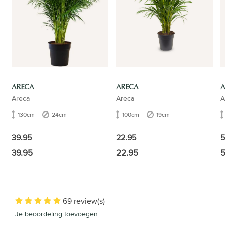
ARECA
ARECA
Areca
Areca
A
130cm
24cm
100cm
19cm
39.95
22.95
5
39.95
22.95
5
69 review(s)
Je beoordeling toevoegen