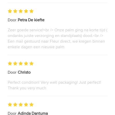
Door
Petra De kiefte
Zeer goede service!<br /> Onze palm ging na korte tijd (
ondanks juiste verzorging en standplaats) dood.<br />
Een mail gestuurd naar Fleur direct, we kregen binnen
enkele dagen een nieuwe palm
Door
Christo
Perfect condition! Very well packaging! Just perfect!
Thank you very much
Door
Adinda Dantuma