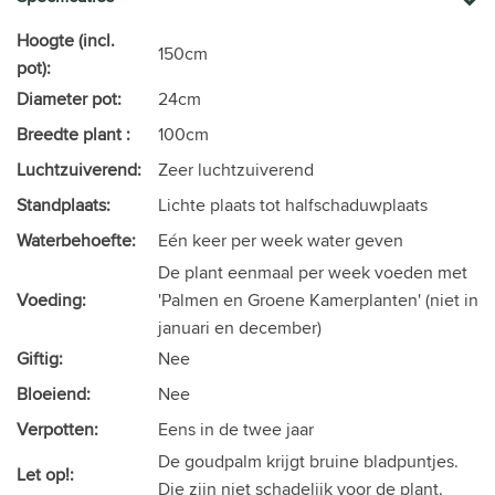
Hoogte (incl.
150cm
pot):
Diameter pot:
24cm
Breedte plant :
100cm
Luchtzuiverend:
Zeer luchtzuiverend
Standplaats:
Lichte plaats tot halfschaduwplaats
Waterbehoefte:
Eén keer per week water geven
De plant eenmaal per week voeden met
Voeding:
'Palmen en Groene Kamerplanten' (niet in
januari en december)
Giftig:
Nee
Bloeiend:
Nee
Verpotten:
Eens in de twee jaar
De goudpalm krijgt bruine bladpuntjes.
Let op!:
Die zijn niet schadelijk voor de plant.