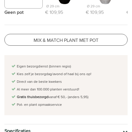
Ø 29 cm
Ø 29 cm
Ø 
Geen pot
€ 109,95
€ 109,95
€ 
MIX & MATCH PLANT MET POT
Eigen bezorgdienst (binnen regio)
Kies zelf je bezorgdag/avond of haal bij ons op!
Direct van de beste kwekers
Al meer dan 100.000 planten verstuurd!
Gratis thuisbezorgd
vanaf € 50,- (anders 5,95)
Pot- en plant opmaakservice
Specificaties