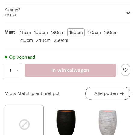
Kaartje?
+ €1,50
Maat
45cm
100cm
130cm
150cm
170cm
190cm
210cm
240cm
250cm
Op voorraad
In winkelwagen
Mix & Match plant met pot
Alle potten