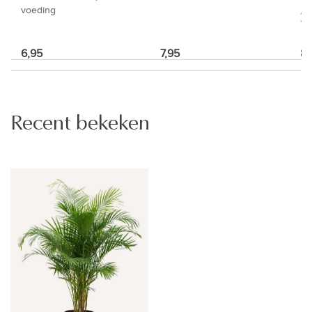
voeding
6,95
7,95
8,
Recent bekeken