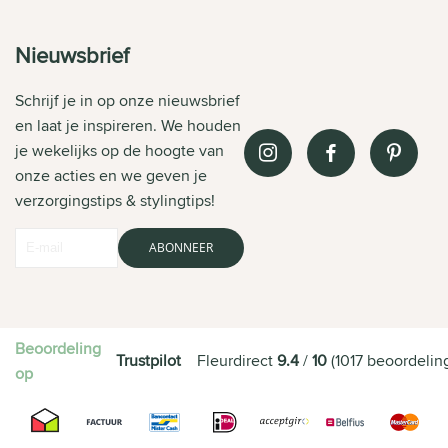
Nieuwsbrief
Schrijf je in op onze nieuwsbrief
en laat je inspireren. We houden
je wekelijks op de hoogte van
onze acties en we geven je
verzorgingstips & stylingtips!
ABONNEER
Beoordeling
Trustpilot
Fleurdirect
9.4
/
10
(
1017
beoordelin
op