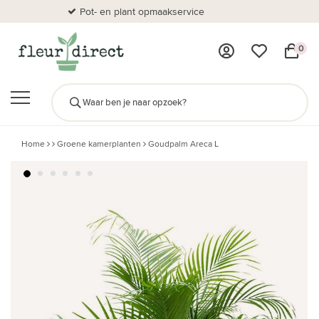
Pot- en plant opmaakservice
Al
0
Home
Groene kamerplanten
Goudpalm Areca L