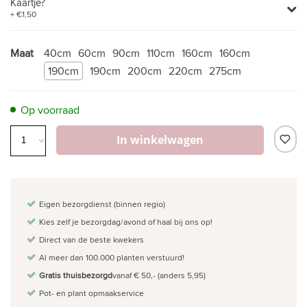
Kaartje?
+ €1,50
Maat
40cm
60cm
90cm
110cm
160cm
160cm
190cm
190cm
200cm
220cm
275cm
Op voorraad
In winkelwagen
Eigen bezorgdienst (binnen regio)
Kies zelf je bezorgdag/avond of haal bij ons op!
Direct van de beste kwekers
Al meer dan 100.000 planten verstuurd!
Gratis thuisbezorgd
vanaf € 50,- (anders 5,95)
Pot- en plant opmaakservice