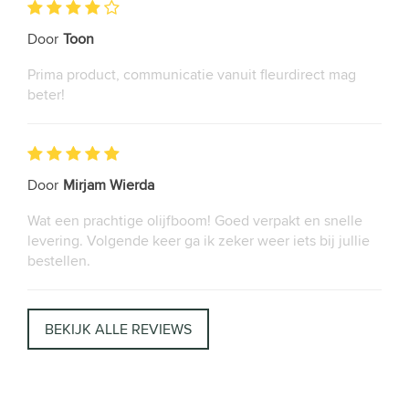
Door
Toon
Prima product, communicatie vanuit fleurdirect mag
beter!
Door
Mirjam Wierda
Wat een prachtige olijfboom! Goed verpakt en snelle
levering. Volgende keer ga ik zeker weer iets bij jullie
bestellen.
BEKIJK ALLE REVIEWS