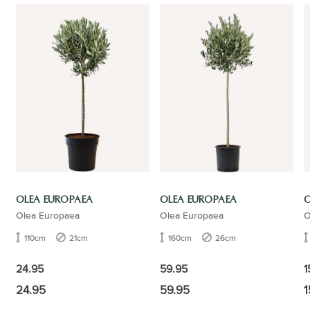
OLEA EUROPAEA
OLEA EUROPAEA
O
Olea Europaea
Olea Europaea
O
110cm
21cm
160cm
26cm
24.95
59.95
1
24.95
59.95
1