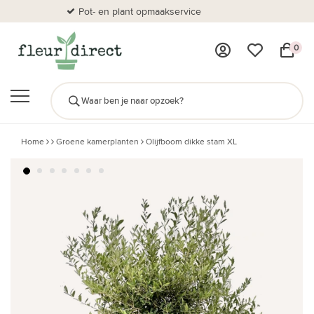
Pot- en plant opmaakservice
Al
0
Home
Groene kamerplanten
Olijfboom dikke stam XL