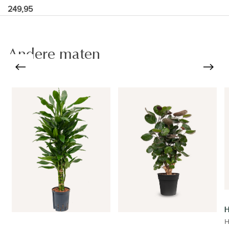
249,95
Andere maten
H
H