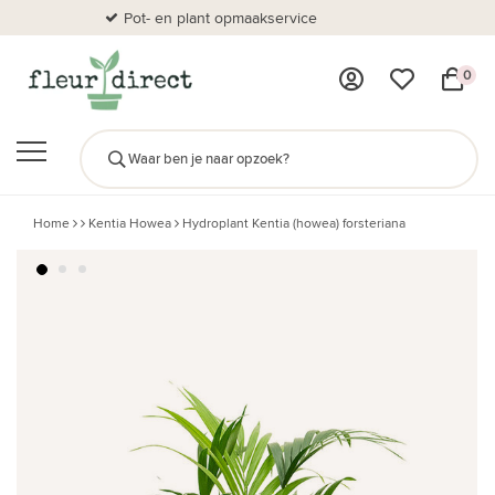
Pot- en plant opmaakservice
Al
0
Home
Kentia Howea
Hydroplant Kentia (howea) forsteriana