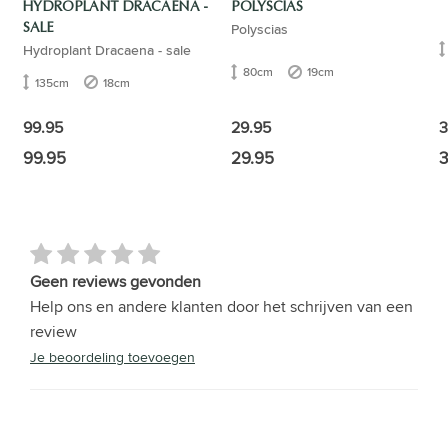
HYDROPLANT DRACAENA -
POLYSCIAS
Polyscias
SALE
Hydroplant Dracaena - sale
80cm
19cm
135cm
18cm
3
99.95
29.95
99.95
29.95
3
Geen reviews gevonden
Help ons en andere klanten door het schrijven van een
review
Je beoordeling toevoegen