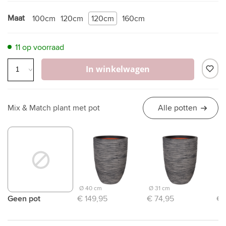
Maat
100cm
120cm
120cm
160cm
11 op voorraad
In winkelwagen
Mix & Match plant met pot
Alle potten
Ø 40 cm
Ø 31 cm
Ø 
Geen pot
€ 149,95
€ 74,95
€ 