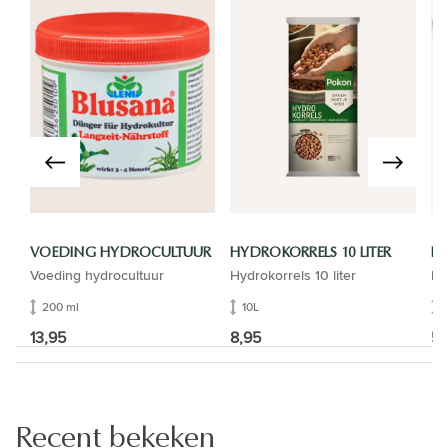
VOEDING HYDROCULTUUR
HYDROKORRELS 10 LITER
IN
Voeding hydrocultuur
Hydrokorrels 10 liter
In
200 ml
10L
13,95
8,95
5,
Recent bekeken