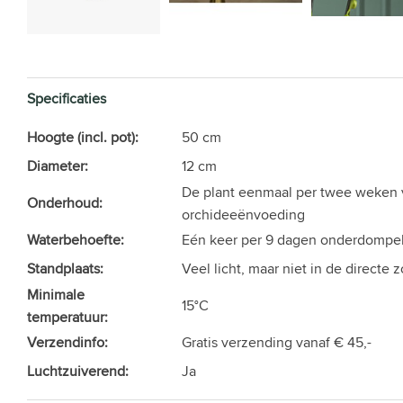
Specificaties
Hoogte (incl. pot):
50 cm
Diameter:
12 cm
De plant eenmaal per twee weken
Onderhoud:
orchideeënvoeding
Waterbehoefte:
Eén keer per 9 dagen onderdompele
Standplaats:
Veel licht, maar niet in de directe 
Minimale
15°C
temperatuur:
Verzendinfo:
Gratis verzending vanaf € 45,-
Luchtzuiverend:
Ja