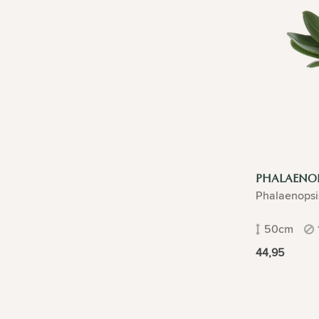
PHALAENOP
Phalaenopsi
50cm
44,95