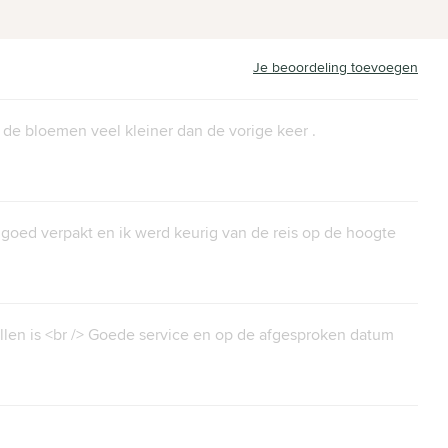
Je beoordeling toevoegen
 de bloemen veel kleiner dan de vorige keer .
oed verpakt en ik werd keurig van de reis op de hoogte
llen is <br /> Goede service en op de afgesproken datum