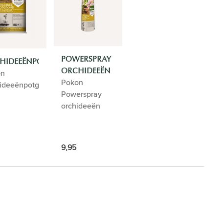
POWERSPRAY
HIDEEËNPOTGROND
ORCHIDEEËN
on
Pokon
ideeënpotgrond
Powerspray
orchideeën
9,95