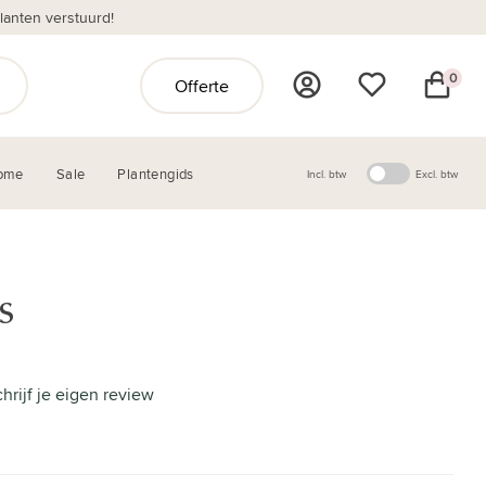
anten verstuurd!
0
Offerte
ome
Sale
Plantengids
Incl. btw
Excl. btw
s
hrijf je eigen review