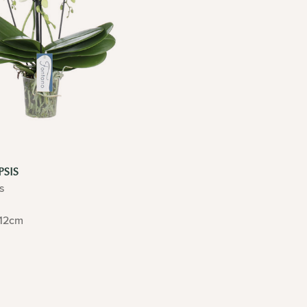
SIS
s
12cm