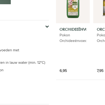
ORCHIDEEËNVOEDING
ORC
Pokon
Pok
Orchideeënvoeding
Orch
 voeden met
n in lauw water (min. 12°C)
zon
6,95
7,95