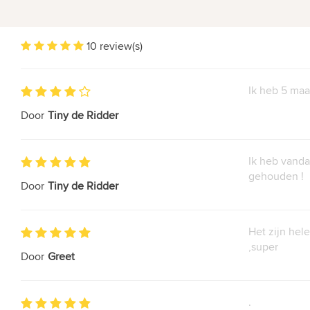
10 review(s)
Ik heb 5 maa
Door
Tiny de Ridder
Ik heb vanda
gehouden !
Door
Tiny de Ridder
Het zijn hel
,super
Door
Greet
.