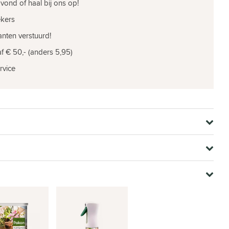
vond of haal bij ons op!
ekers
nten verstuurd!
f € 50,- (anders 5,95)
rvice