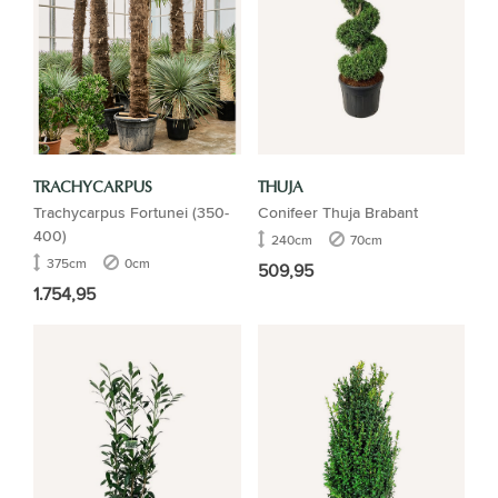
TRACHYCARPUS
THUJA
Trachycarpus Fortunei (350-
Conifeer Thuja Brabant
400)
240cm
70cm
375cm
0cm
509,95
1.754,95