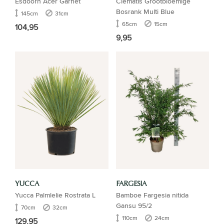
Esdoorn Acer Garnet
Clematis Grootbloemige
Bosrank Multi Blue
145cm
31cm
65cm
15cm
104,95
9,95
YUCCA
FARGESIA
Yucca Palmlelie Rostrata L
Bamboe Fargesia nitida
Gansu 95/2
70cm
32cm
110cm
24cm
129,95