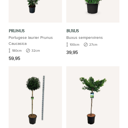
PRUNUS
BUXUS
Portugese laurier Prunus
Buxus sempervirens
Caucasica
100cm
27cm
180cm
32cm
39,95
59,95