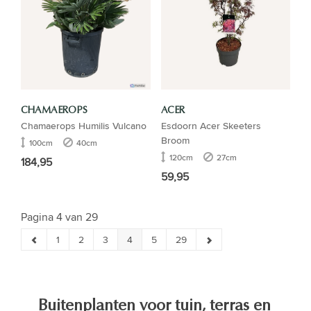
CHAMAEROPS
ACER
Chamaerops Humilis Vulcano
Esdoorn Acer Skeeters
Broom
100cm
40cm
120cm
27cm
184,95
59,95
Pagina 4 van 29
1
2
3
4
5
29
Buitenplanten voor tuin, terras en