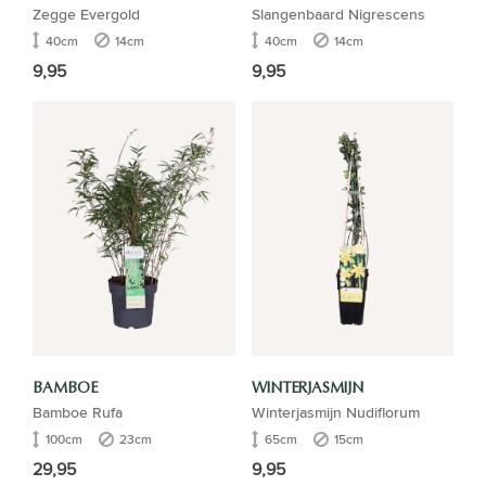
Zegge Evergold
Slangenbaard Nigrescens
40cm
14cm
40cm
14cm
9,95
9,95
BAMBOE
WINTERJASMIJN
Bamboe Rufa
Winterjasmijn Nudiflorum
100cm
23cm
65cm
15cm
29,95
9,95