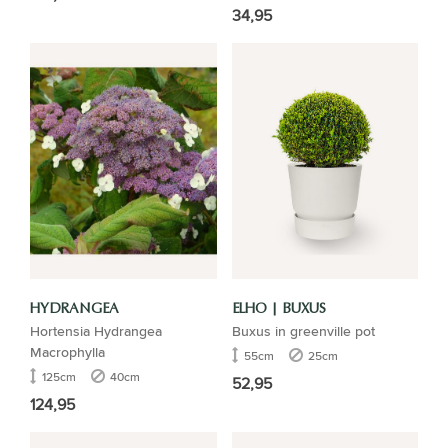
34,95
HYDRANGEA
ELHO | BUXUS
Hortensia Hydrangea
Buxus in greenville pot
Macrophylla
55cm
25cm
125cm
40cm
52,95
124,95