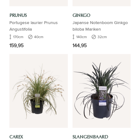
PRUNUS
GINKGO
Portugese laurier Prunus
Japanse Notenboom Ginkgo
Angustifolia
biloba Mariken
170cm
40cm
140cm
32cm
159,95
144,95
CAREX
SLANGENBAARD