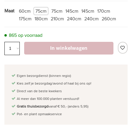
Maat
60cm
75cm
75cm
145cm
145cm
170cm
175cm
180cm
210cm
240cm
240cm
260cm
865 op voorraad
In winkelwagen
Eigen bezorgdienst (binnen regio)
Kies zelf je bezorgdag/avond of haal bij ons op!
Direct van de beste kwekers
Al meer dan 100.000 planten verstuurd!
Gratis thuisbezorgd
vanaf € 50,- (anders 5,95)
Pot- en plant opmaakservice