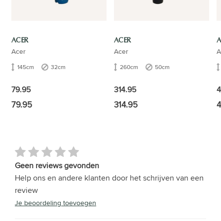
ACER
ACER
A
Acer
Acer
A
145cm
32cm
260cm
50cm
79.95
314.95
4
79.95
314.95
4
Geen reviews gevonden
Help ons en andere klanten door het schrijven van een
review
Je beoordeling toevoegen