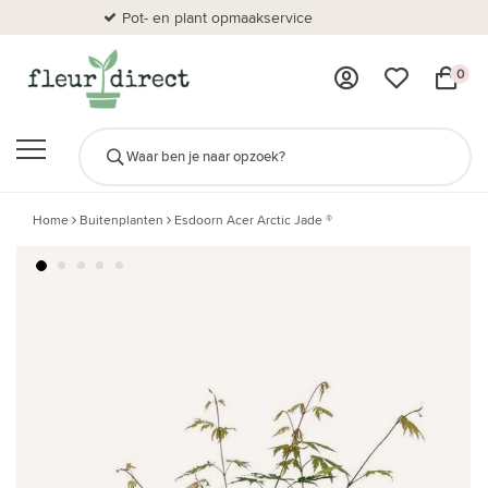
Pot- en plant opmaakservice
Al
0
Home
Buitenplanten
Esdoorn Acer Arctic Jade ®