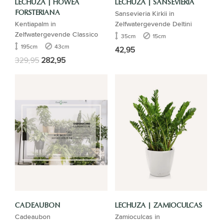
LECHUZA | HOWEA
LECHUZA | SANSEVIERIA
Sansevieria Kirkii in
FORSTERIANA
Kentiapalm in
Zelfwatergevende Deltini
Zelfwatergevende Classico
35cm
15cm
195cm
43cm
42,95
329,95
282,95
CADEAUBON
LECHUZA | ZAMIOCULCAS
Cadeaubon
Zamioculcas in