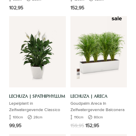
102,95
152,95
LECHUZA | SPATHIPHYLLUM
LECHUZA | ARECA
Lepelplant in
Goudpalm Areca In
Zelfwatergevende Classico
Zelfwatergevende Balconera
100cm
28cm
110cm
80cm
99,95
159,95
152,95