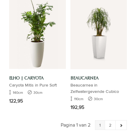
ELHO | CARYOTA
BEAUCARNEA
Caryota Mitis in Pure Soft
Beaucarnea in
Zelfwatergevende Cubico
140cm
30cm
110cm
30cm
122,95
192,95
Pagina 1 van 2
1
2