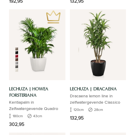
192,95
132,95
LECHUZA | HOWEA
LECHUZA | DRACAENA
Dracaena lemon line in
FORSTERIANA
Kentiapalm in
zelfwatergevende Classico
Zelfwatergevende Quadro
120cm
28cm
180cm
43cm
132,95
302,95