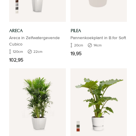
ARECA
PILEA
Areca in Zelfwatergevende
Pannenkoekplant in B.for Soft
Cubico
20cm
14cm
120cm
22cm
19,95
102,95