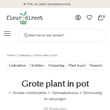
Pot- en plant opmaakservice
Al
0
Home
/
Cadeautip
/
Grote plant in pot
Cadeaubon
Orchidee
Verjaardag
Plant in pot
Housewarmi
Grote plant in pot
✓ Unieke combinaties ✓ Opmaakservice ✓ Eenvoudig
te verzorgen
30 Producten