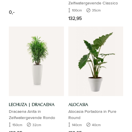
Zelfwatergevende Classico
100cm
35cm
0,-
132,95
LECHUZA | DRACAENA
ALOCASIA
Dracaena Anita in
Alocasia Portadora in Pure
Zelfwatergevende Rondo
Round
150cm
32cm
140cm
40cm