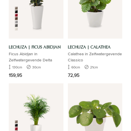
LECHUZA | FICUS ABIDJAN
LECHUZA | CALATHEA
Ficus Abidjan in
Calathea in Zelfwatergevende
Zelfwatergevende Delta
Classico
130cm
30cm
60cm
21cm
159,95
72,95