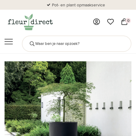
Pot- en plant opmaakservice
Al
0