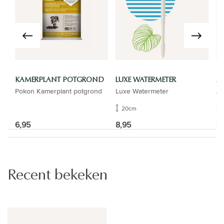
KAMERPLANT POTGROND
LUXE WATERMETER
A
Pokon Kamerplant potgrond
Luxe Watermeter
Ar
20cm
6,95
8,95
39
Recent bekeken