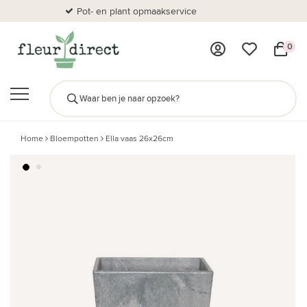
Pot- en plant opmaakservice
Al
0
Home
Bloempotten
Ella vaas 26x26cm