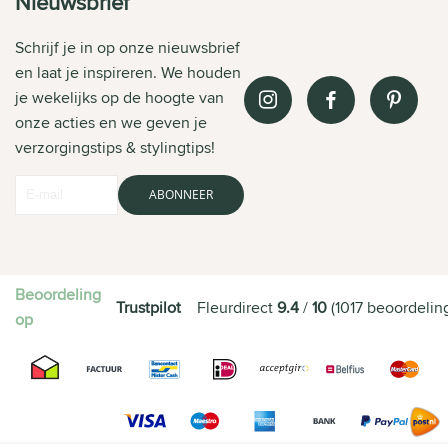
Nieuwsbrief
Schrijf je in op onze nieuwsbrief
en laat je inspireren. We houden
je wekelijks op de hoogte van
onze acties en we geven je
verzorgingstips & stylingtips!
ABONNEER
Beoordeling
Trustpilot
Fleurdirect
9.4
/
10
(
1017
beoordelin
op