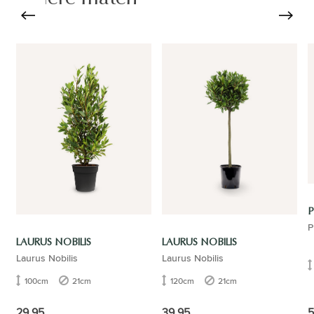
P
P
LAURUS NOBILIS
LAURUS NOBILIS
Laurus Nobilis
Laurus Nobilis
100cm
21cm
120cm
21cm
5
29.95
39.95