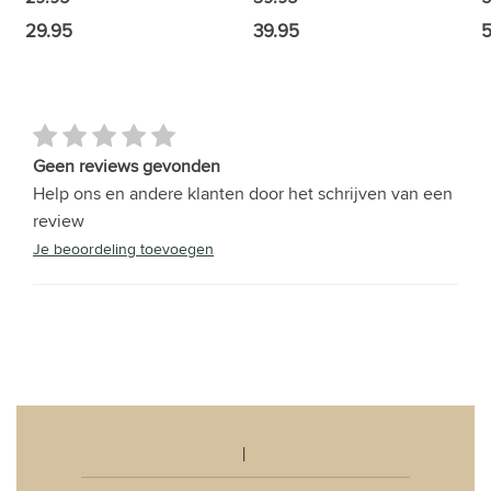
29.95
39.95
5
Geen reviews gevonden
Help ons en andere klanten door het schrijven van een
review
Je beoordeling toevoegen