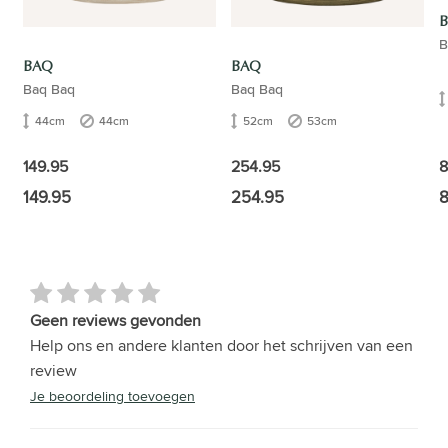
B
BAQ
BAQ
Baq Baq
Baq Baq
44cm
44cm
52cm
53cm
8
149.95
254.95
149.95
254.95
8
Geen reviews gevonden
Help ons en andere klanten door het schrijven van een
review
Je beoordeling toevoegen