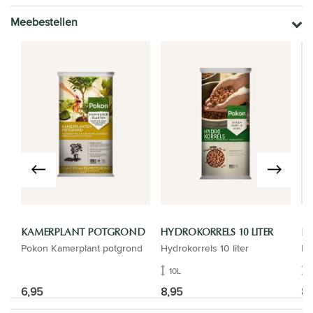
Meebestellen
KAMERPLANT POTGROND
HYDROKORRELS 10 LITER
B
Pokon Kamerplant potgrond
Hydrokorrels 10 liter
Ba
10L
6,95
8,95
89