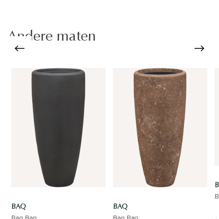
Andere maten
B
BAQ
BAQ
Baq Baq
Baq Baq