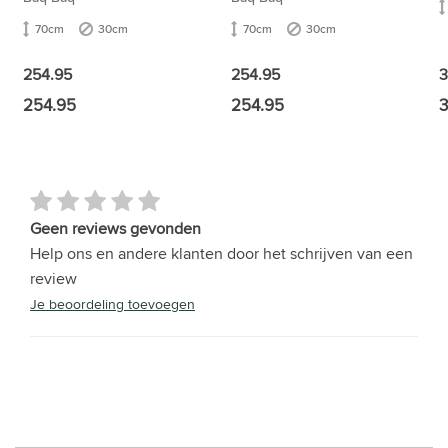
70cm
30cm
70cm
30cm
254.95
254.95
3
254.95
254.95
3
Geen reviews gevonden
Help ons en andere klanten door het schrijven van een
review
Je beoordeling toevoegen