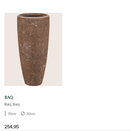
BAQ
Baq Baq
70cm
30cm
254,95