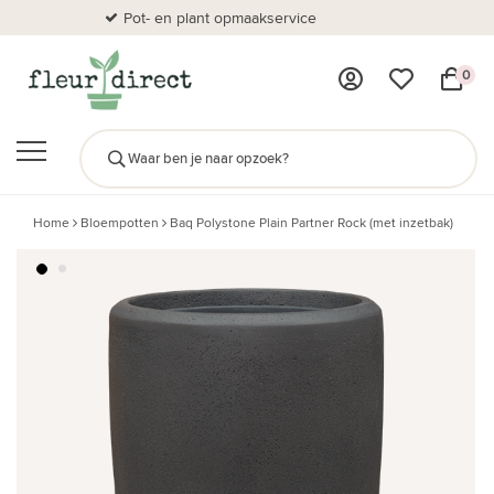
Pot- en plant opmaakservice
Al
0
Home
Bloempotten
Baq Polystone Plain Partner Rock (met inzetbak)