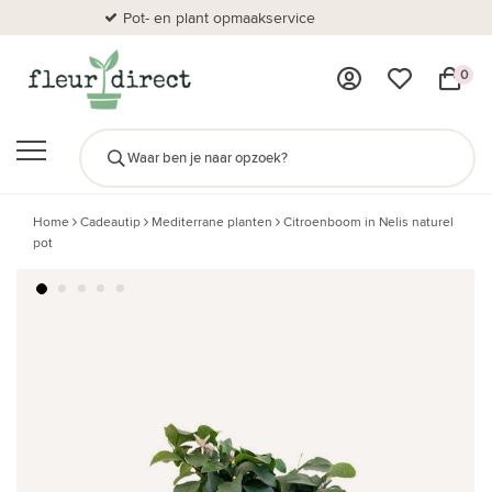
Pot- en plant opmaakservice
Al
0
Home
Cadeautip
Mediterrane planten
Citroenboom in Nelis naturel
pot