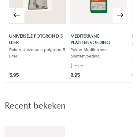
UNIVERSELE POTGROND 5
MEDITERRANE
LU
Lu
LITER
PLANTENVOEDING
Pokon Universele potgrond 5
Pokon Mediterrane
Liter
plantenvoeding
250ml
5,95
8,95
8,
Recent bekeken