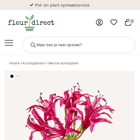
Pot- en plant opmaakservice
Al
0
Home
Kunstplanten
Nerine kunstplant