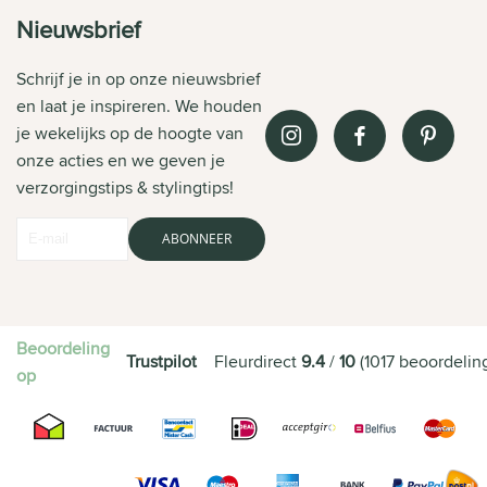
Nieuwsbrief
Schrijf je in op onze nieuwsbrief
en laat je inspireren. We houden
je wekelijks op de hoogte van
onze acties en we geven je
verzorgingstips & stylingtips!
ABONNEER
Beoordeling
Trustpilot
Fleurdirect
9.4
/
10
(
1017
beoordelin
op