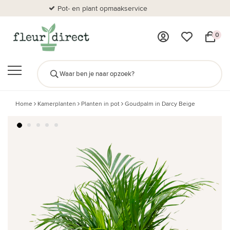
Pot- en plant opmaakservice
Al
0
Home
Kamerplanten
Planten in pot
Goudpalm in Darcy Beige