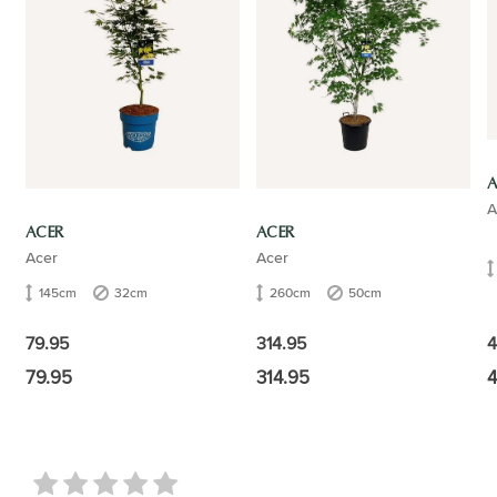
A
A
ACER
ACER
Acer
Acer
145cm
32cm
260cm
50cm
4
79.95
314.95
79.95
314.95
4