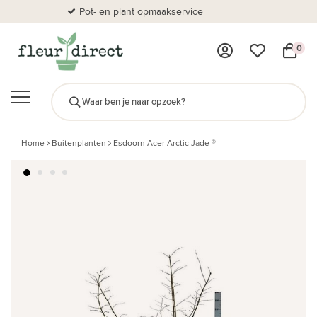
Pot- en plant opmaakservice
Al
0
Home
Buitenplanten
Esdoorn Acer Arctic Jade ®