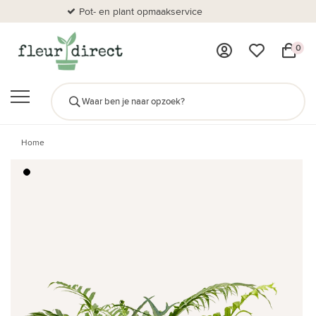
Pot- en plant opmaakservice
Al
0
Home