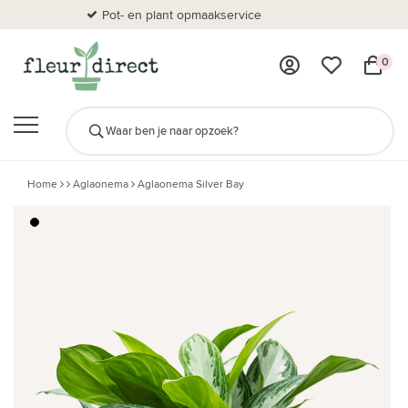
Pot- en plant opmaakservice
Al
0
Home
Aglaonema
Aglaonema Silver Bay