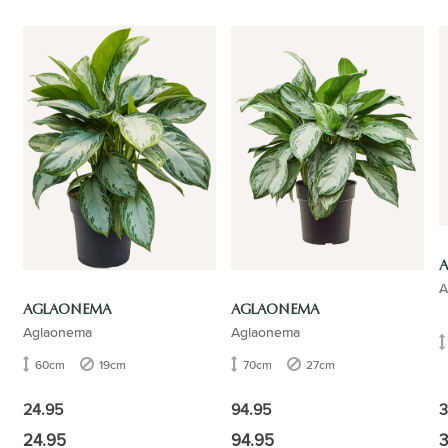
A
AGLAONEMA
AGLAONEMA
Aglaonema
Aglaonema
60cm
19cm
70cm
27cm
3
24.95
94.95
24.95
94.95
3