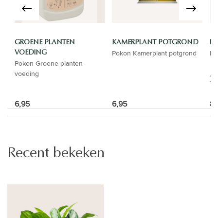
GROENE PLANTEN
KAMERPLANT POTGROND
LU
Pokon Kamerplant potgrond
Lu
VOEDING
Pokon Groene planten
voeding
6,95
6,95
8,
Recent bekeken