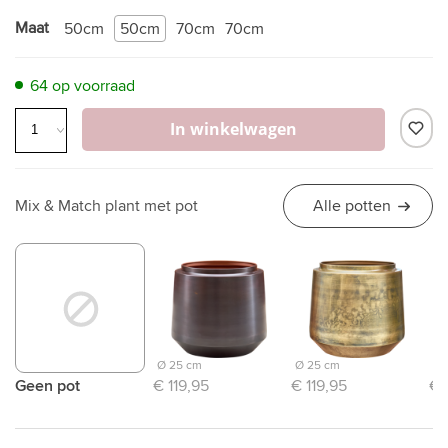
Maat
50cm
50cm
70cm
70cm
64 op voorraad
In winkelwagen
Mix & Match plant met pot
Alle potten
Ø 25 cm
Ø 25 cm
Ø 
Geen pot
€ 119,95
€ 119,95
€ 