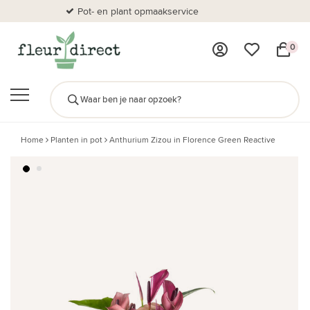
Pot- en plant opmaakservice
Al
0
Home
Planten in pot
Anthurium Zizou in Florence Green Reactive