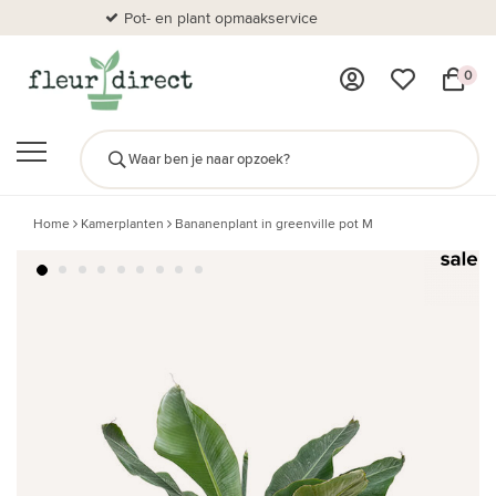
Pot- en plant opmaakservice
Al
0
Home
Kamerplanten
Bananenplant in greenville pot M