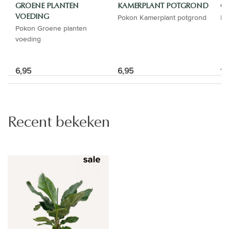
GROENE PLANTEN
KAMERPLANT POTGROND
GI
Pokon Kamerplant potgrond
El
VOEDING
Pokon Groene planten
voeding
6,95
6,95
16
Recent bekeken