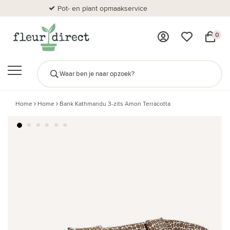
Pot- en plant opmaakservice
Al
0
Home
Home
Bank Kathmandu 3-zits Amon Terracotta