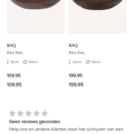
BAQ
BAQ
Baq Baq
Baq Baq
15cm
40cm
22cm
55cm
109.95
199.95
109.95
199.95
Geen reviews gevonden
Help ons en andere klanten door het schrijven van een