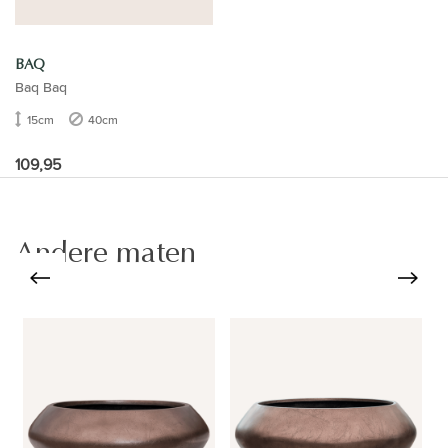
BAQ
Baq Baq
15cm
40cm
109,95
Andere maten