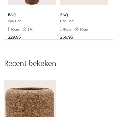
BAQ
BAQ
Baq Baq
Baq Baq
90cm
37cm
50cm
50cm
229,95
269,95
Recent bekeken