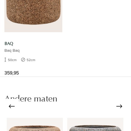
BAQ
Baq Baq
50cm
52cm
359,95
Andere maten