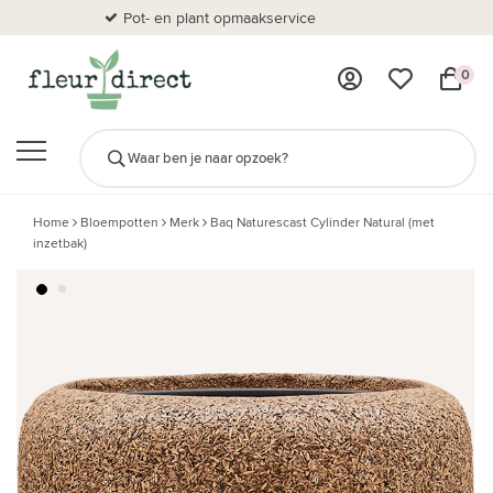
Pot- en plant opmaakservice
Al
0
Home
Bloempotten
Merk
Baq Naturescast Cylinder Natural (met
inzetbak)