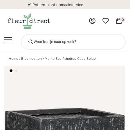
Pot- en plant opmaakservice
Al
0
Home
Bloempotten
Merk
Baq Raindrop Cube Beige