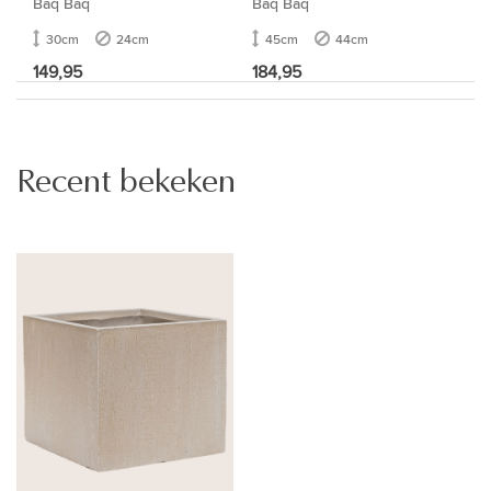
Baq Baq
Baq Baq
30cm
24cm
45cm
44cm
149,95
184,95
Recent bekeken