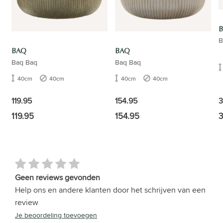
B
BAQ
BAQ
Baq Baq
Baq Baq
40cm
40cm
40cm
40cm
3
119.95
154.95
119.95
154.95
3
Geen reviews gevonden
Help ons en andere klanten door het schrijven van een
review
Je beoordeling toevoegen