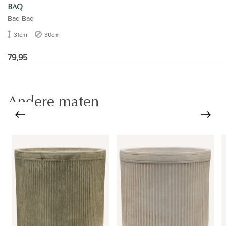
BAQ
Baq Baq
31cm
30cm
79,95
Andere maten