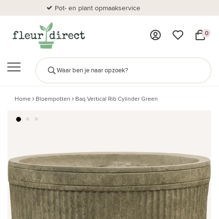
Pot- en plant opmaakservice
Al
0
Home
Bloempotten
Baq Vertical Rib Cylinder Green