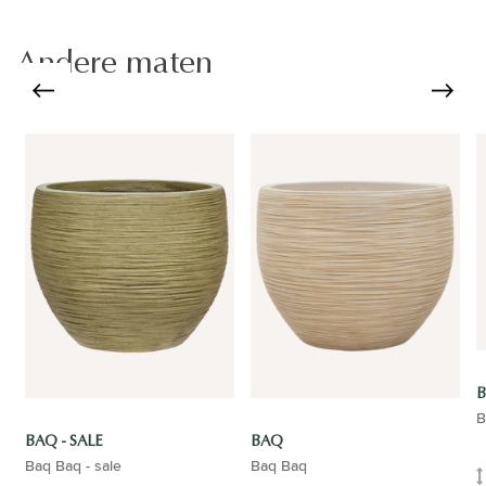
Andere maten
B
BAQ - SALE
BAQ
Baq Baq - sale
Baq Baq