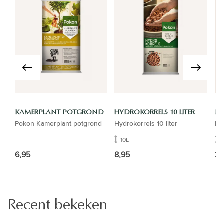
KAMERPLANT POTGROND
HYDROKORRELS 10 LITER
B
Pokon Kamerplant potgrond
Hydrokorrels 10 liter
Ba
10L
6,95
8,95
22
Recent bekeken