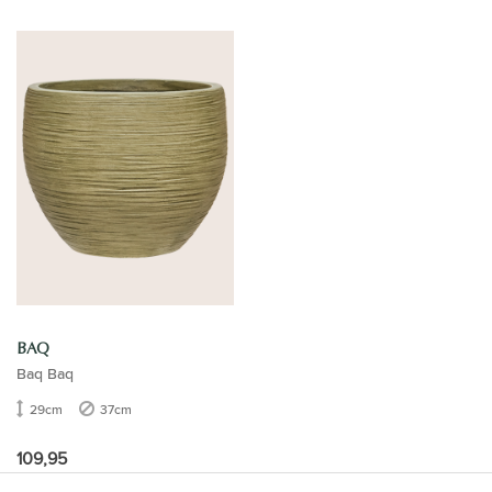
BAQ
Baq Baq
29cm
37cm
109,95