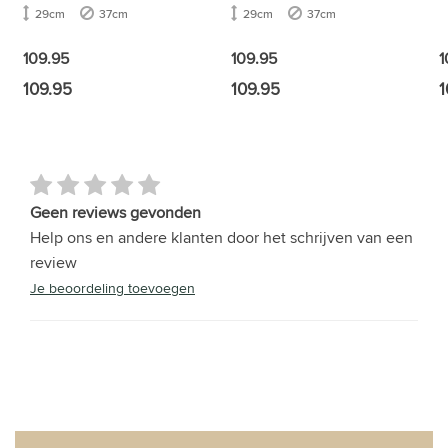
29cm
37cm
29cm
37cm
1
109.95
109.95
109.95
109.95
1
Geen reviews gevonden
Help ons en andere klanten door het schrijven van een
review
Je beoordeling toevoegen