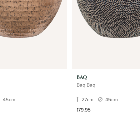
BAQ
Baq Baq
45cm
27cm
45cm
179.95