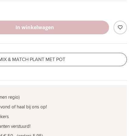
In winkelwagen
MIX & MATCH PLANT MET POT
nen regio)
vond of haal bij ons op!
ekers
nten verstuurd!
f € 50,- (anders 5,95)