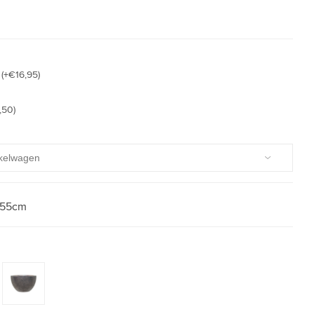
(+€16,95)
,50)
55cm