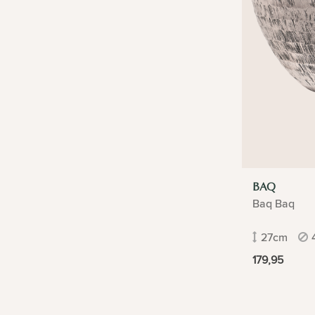
BAQ
Baq Baq
27cm
179,95