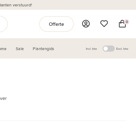
anten verstuurd!
0
Offerte
ome
Sale
Plantengids
Incl. btw
Excl. btw
ver