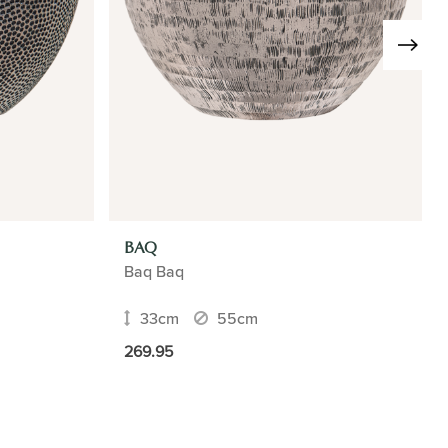
BAQ
Baq Baq
33cm
55cm
269.95