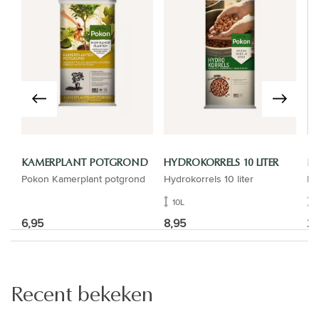
KAMERPLANT POTGROND
HYDROKORRELS 10 LITER
B
Pokon Kamerplant potgrond
Hydrokorrels 10 liter
Ba
10L
6,95
8,95
26
Recent bekeken