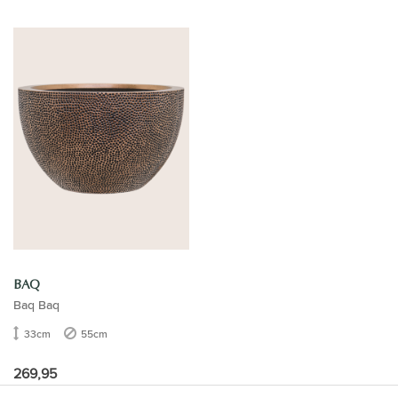
BAQ
Baq Baq
33cm
55cm
269,95