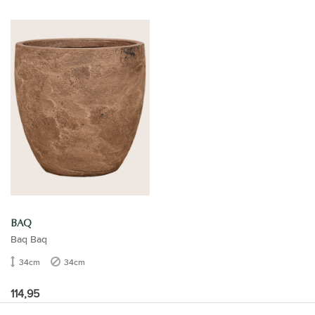
BAQ
Baq Baq
34cm
34cm
114,95