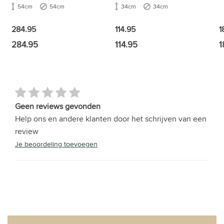
54cm
54cm
34cm
34cm
284.95
114.95
1
284.95
114.95
1
Geen reviews gevonden
Help ons en andere klanten door het schrijven van een
review
Je beoordeling toevoegen