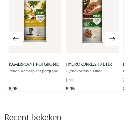
KAMERPLANT POTGROND
HYDROKORRELS 10 LITER
LU
Pokon Kamerplant potgrond
Hydrokorrels 10 liter
Lu
10L
6,95
8,95
8,
Recent bekeken