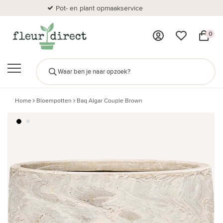
Pot- en plant opmaakservice
Al
0
Home
Bloempotten
Baq Algar Couple Brown