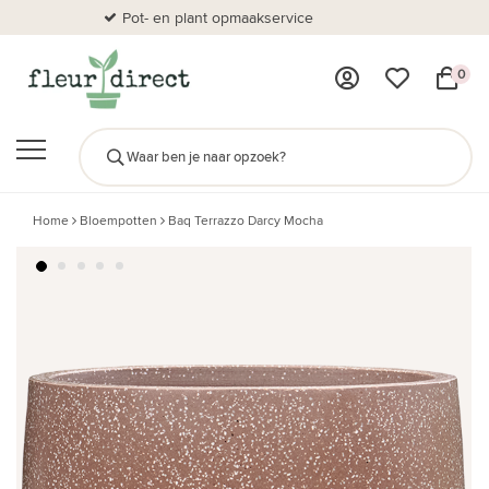
Pot- en plant opmaakservice
Al
0
Home
Bloempotten
Baq Terrazzo Darcy Mocha