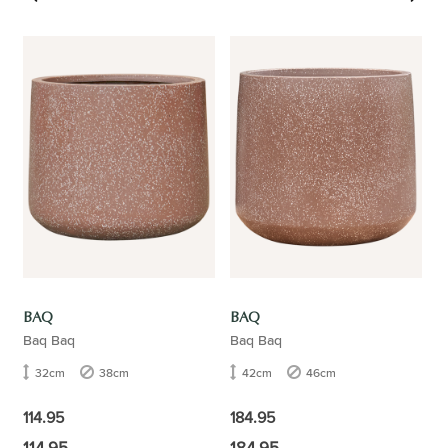
BAQ
BAQ
Baq Baq
Baq Baq
32cm
38cm
42cm
46cm
114.95
184.95