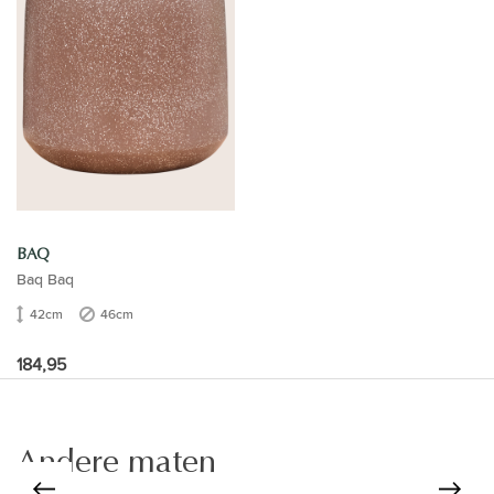
BAQ
Baq Baq
42cm
46cm
184,95
Andere maten