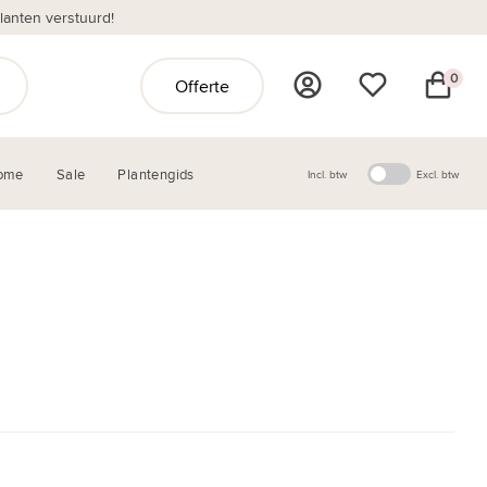
anten verstuurd!
0
Offerte
ome
Sale
Plantengids
Incl. btw
Excl. btw