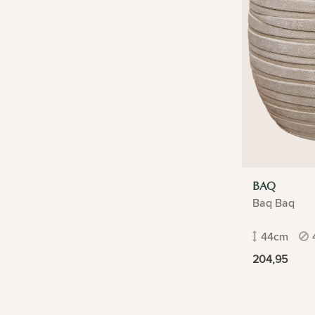
BAQ
Baq Baq
44cm
204,95