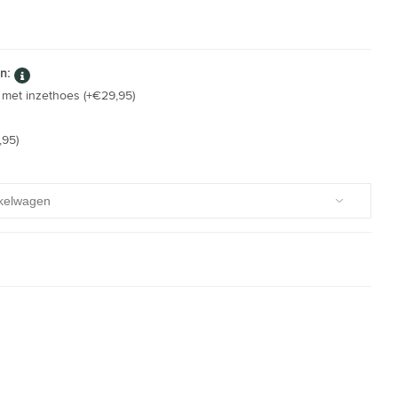
n:
met inzethoes (+€29,95)
,95)