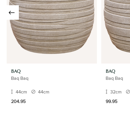
BAQ
BAQ
Baq Baq
Baq Baq
44cm
44cm
32cm
204.95
99.95