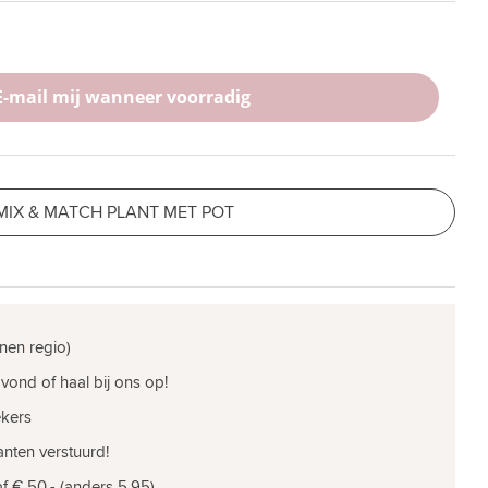
E-mail mij wanneer voorradig
MIX & MATCH PLANT MET POT
nen regio)
vond of haal bij ons op!
ekers
nten verstuurd!
f € 50,- (anders 5,95)