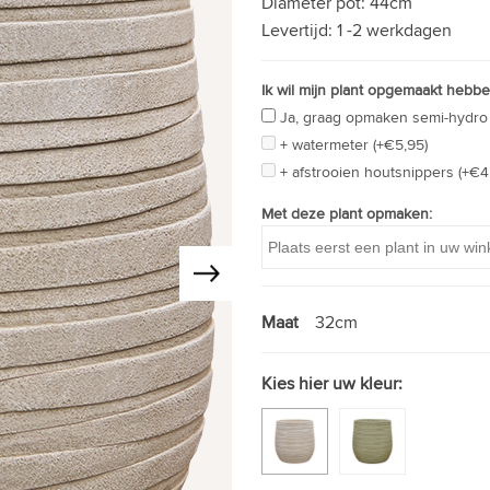
Diameter pot:
44cm
Levertijd:
1 -2 werkdagen
Ik wil mijn plant opgemaakt hebbe
Ja, graag opmaken semi-hydro 
+ watermeter (+€5,95)
+ afstrooien houtsnippers (+€4
Met deze plant opmaken:
Maat
32cm
Kies hier uw kleur: