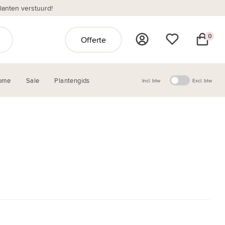
anten verstuurd!
0
Offerte
ome
Sale
Plantengids
Incl. btw
Excl. btw