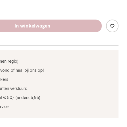
In winkelwagen
nen regio)
vond of haal bij ons op!
ekers
nten verstuurd!
f € 50,- (anders 5,95)
rvice