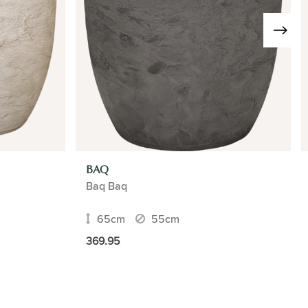
BAQ
Baq Baq
65cm
55cm
369.95