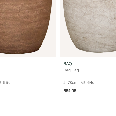
BAQ
Baq Baq
55cm
73cm
64cm
554.95