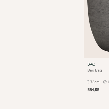
BAQ
Baq Baq
73cm
554,95