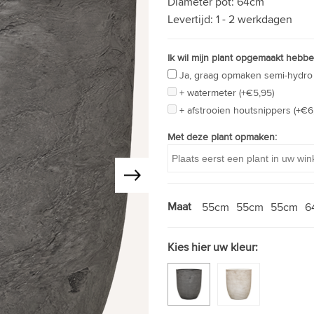
Diameter pot:
64cm
Levertijd:
1 - 2 werkdagen
Ik wil mijn plant opgemaakt hebbe
Ja, graag opmaken semi-hydro 
+ watermeter (+€5,95)
+ afstrooien houtsnippers (+€6
Met deze plant opmaken:
Maat
55cm
55cm
55cm
6
Kies hier uw kleur: