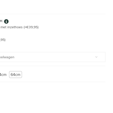
n:
met inzethoes (+€39,95)
,95)
4cm
64cm