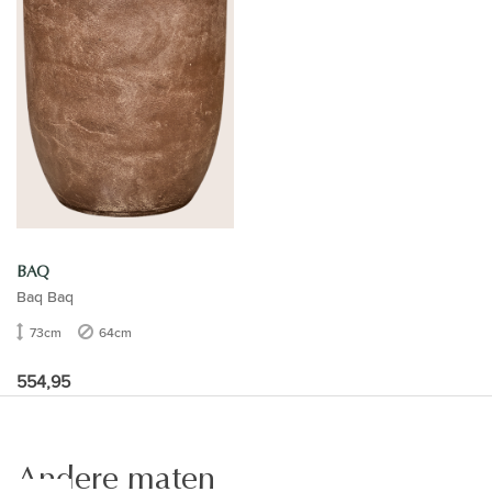
BAQ
Baq Baq
73cm
64cm
554,95
Andere maten