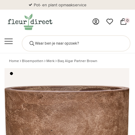
Pot- en plant opmaakservice
Al
0
Home
Bloempotten
Merk
Baq Algar Partner Brown