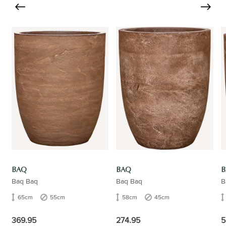
BAQ
BAQ
B
Baq Baq
Baq Baq
B
65cm
55cm
58cm
45cm
369.95
274.95
5