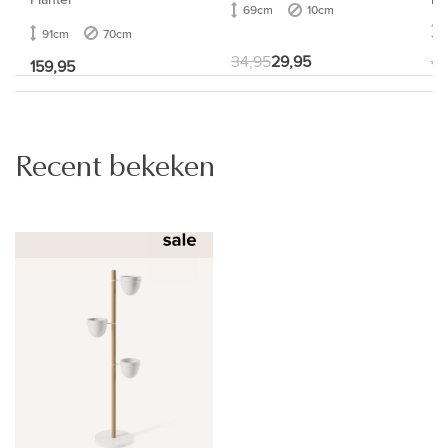
69cm
10cm
91cm
70cm
34,95
29,95
49
159,95
Recent bekeken