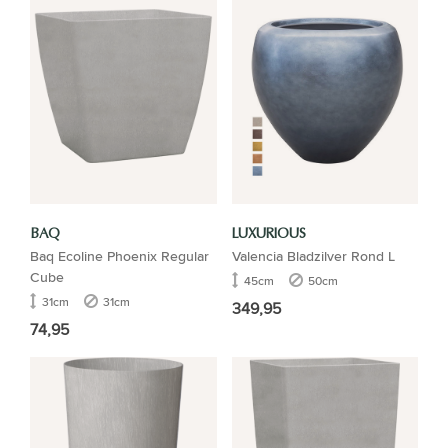
BAQ
LUXURIOUS
Baq Ecoline Phoenix Regular
Valencia Bladzilver Rond L
Cube
45cm
50cm
31cm
31cm
349,95
74,95