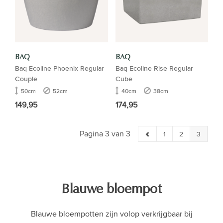
BAQ
BAQ
Baq Ecoline Phoenix Regular
Baq Ecoline Rise Regular
Couple
Cube
50cm
52cm
40cm
38cm
149,95
174,95
Pagina 3 van 3
1
2
3
Blauwe bloempot
Blauwe bloempotten zijn volop verkrijgbaar bij