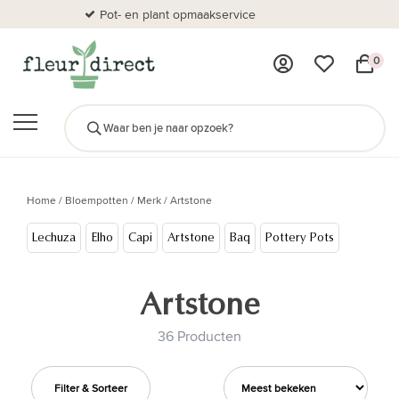
Pot- en plant opmaakservice
Al
0
Home
/
Bloempotten
/
Merk
/
Artstone
Lechuza
Elho
Capi
Artstone
Baq
Pottery Pots
Artstone
36 Producten
Filter & Sorteer