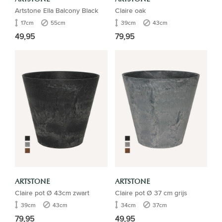
Artstone Ella Balcony Black
Claire oak
17cm
55cm
39cm
43cm
49,95
79,95
ARTSTONE
ARTSTONE
Claire pot Ø 43cm zwart
Claire pot Ø 37 cm grijs
39cm
43cm
34cm
37cm
79,95
49,95