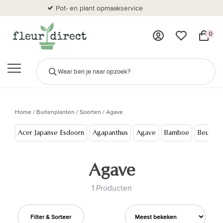
Pot- en plant opmaakservice
Al
0
Home
/
Buitenplanten
/
Soorten
/
Agave
Acer Japanse Esdoorn
Agapanthus
Agave
Bamboe
Beuken
Agave
1 Producten
Filter & Sorteer